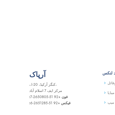
آرپاک
 لنکس
فائل
کنگز آرکیڈ، 20-اے،
مرکز ایف 7 اسلام آباد
میڈیا
:فون
+92 51-2650805-7
میپ
:فیکس
+92 51-2651285-6