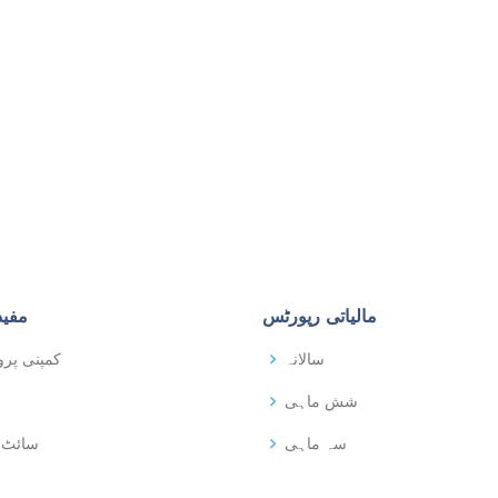
مالیاتی رپورٹس
مفید
سالانہ
کمپنی پرو
شش ماہی
سہ ماہی
سائٹ 